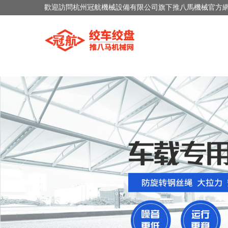
歡迎訪問杭州冠航機械設備有限公司旗下推八馬機械官方