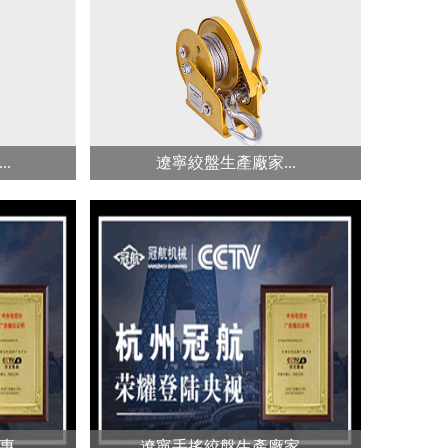
為
冠航3000磅電動絞盤功率為1.1kw,
m，鋼絲
鋼絲繩直徑為5mm,鋼絲繩長度為
8...
.
遼寧絞盤生產廠家...
遼寧冠航不銹鋼手搖絞盤...
遼寧冠航自鎖式手搖絞盤...
絞盤材質
手動絞盤是具有垂直安裝的絞纜
工材料；
筒，在動力驅動下能卷繞但不儲存
繩索...
...
遼寧手搖絞盤生產廠家...