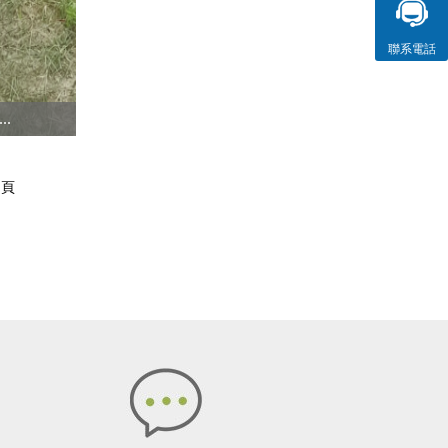
一...
聯系電話
.
頁
...
使用，它
以便參與