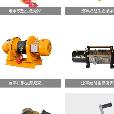
遼寧絞盤生產廠家...
遼寧絞盤生產廠家..
遼寧冠航蝸桿式手搖絞盤...
冠航蝸桿手搖絞盤，機體配有摩擦
手動絞盤也叫手搖絞盤，
制動裝置，在有負載的情況下，自
剎車手搖絞盤體積小重量
動開啟...
攜帶...
遼寧絞盤生產廠家...
遼寧絞盤生產廠家..
遼寧冠航一字型鋼絲繩卷揚...