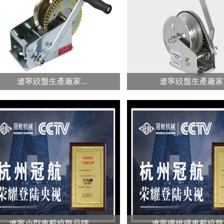
冠航卷揚機在建筑工程施工、安裝
冠航12000磅電動絞盤功率
過程中用來提升、吊裝建筑材
5.4KW,鋼絲繩直徑為9m
料、...
繩長度16米...
遼寧絞盤生產廠家...
遼寧絞盤生產廠家..
遼寧冠航鍍鋅手搖絞盤...
冠航絞盤系列產品是一種通過搖動
冠航不銹鋼自剎車式手搖
絞車卷筒來拉動貨物的機械用
采用304級不銹鋼做為加
具。...
不...
遼寧小型車載絞盤品牌...
遼寧纖維繩車載絞盤專