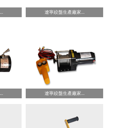
.
遼寧絞盤生產廠家...
遼寧冠航雙向自鎖剎車式手...
遼寧冠航牌快速卷揚機提升...
冠航自動
冠航快速卷揚機，用卷筒纏繞鋼絲
輕，方便
繩或鏈條提升或牽引重物的輕小型
起...
.
遼寧絞盤生產廠家...
遼寧冠航電動絞盤車載絞盤...
遼寧冠航電動絞盤車載絞盤...