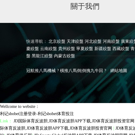
關于我們
快速導航：
北京絞盤
天津絞盤
河北絞盤
河南絞盤
廣東絞
慶絞盤
云南絞盤
貴州絞盤
寧夏絞盤
新疆絞盤
西藏絞盤
青
盤
黑龍江絞盤
內蒙古絞盤
冠航推八馬機械 ? 橫推八馬倒|倒拽九牛回 ?
網站地圖
Wellcome to website：
利记sbobet注册登录-利记sbobet体育投注
Link：
JD国际体育反波胆,JD体育反波胆APP下载,JD体育反波胆投资官
际体育反波胆,JD体育反波胆APP下载,JD体育反波胆投资官网
|
JD体育反