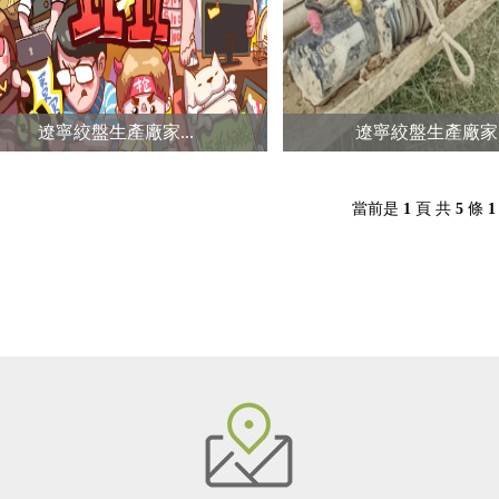
好...
動彈不...
遼寧絞盤生產廠家...
遼寧絞盤生產廠家..
當前是
1
頁 共
5
條
1
雙十一狂歡日，讓絞盤成...
淤泥對電動絞盤帶來的
又是一年雙十一！在這個屬于購物
電動絞盤經常和車輛搭配
狂歡的節日，絞盤也迎來了一年一
可以安裝在越野車的前端
度的...
車...