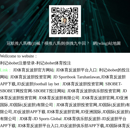
冠航推八馬機(jī)械 ? 橫推八馬倒|倒拽九牛回 ?
網(wǎng)站地圖
Wellcome to website：
利记sbobet注册登录-利记sbobet体育投注
Link：
JD体育反波胆官方网站
|
JD体育反波胆平台入口
|
利记sbobet的投注
网站
|
JD体育反波胆投资官网
|
JD Sportbook Taruhanlawan,JD体育反波胆
APP下载,JD反波胆|football lay bet
|
JD体育反波胆投资官网
|
SBOBET-
SBOBET网投官网-SBOBET投注网站
|
JD体育反波胆俱乐部投资官网
|
JD
体育反波胆投资官网
|
JD体育反波胆有限公司
|
JD体育反波胆官网,JD亚洲
国际,JD国际(反波胆)有限公司
|
JD体育反波胆投资官网,JD国际(反波胆)有
限公司,JD反波胆APP下载 JD体育反波胆官网,JD亚洲国际,JD国际(反波胆)
有限公司
|
JD体育-JD Sports Global
|
JD体育俱乐部反波胆-JD反波胆平台
APP下载
|
JD体育反波胆平台入口,JD反波胆俱乐部APP下载,JD国际体育反