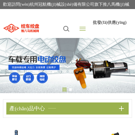
歡迎訪問(wèn)杭州冠航機(jī)械設(shè)備有限公司旗下推八馬機(jī)械
官方網(wǎng)站
批發(fā)供應(yīng)
產(chǎn)品中心