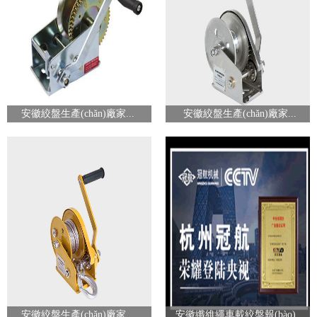
安徽絞盤生產(chǎn)廠家...
安徽絞盤生產(chǎn)廠家...
安徽絞盤生產(chǎn)廠家...
安徽纖維繩車載絞盤報(bào)...