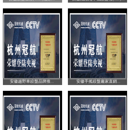
安徽越野車絞盤品牌推...
安徽手搖絞盤廠家直銷...