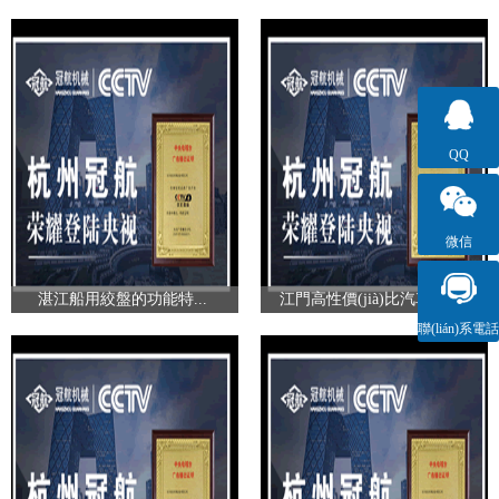
QQ
微信
湛江船用絞盤的功能特...
江門高性價(jià)比汽車絞盤...
聯(lián)系電話