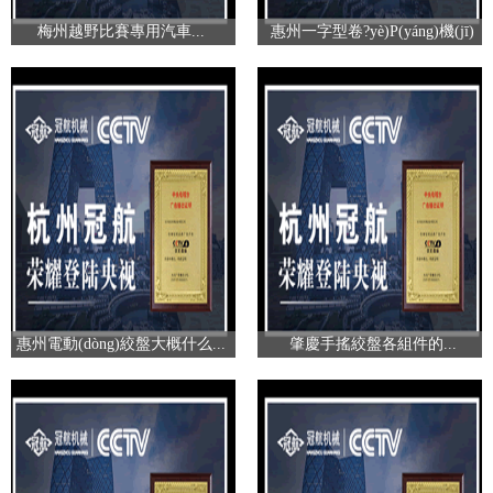
梅州越野比賽專用汽車...
惠州一字型卷?yè)P(yáng)機(jī)
配件...
惠州電動(dòng)絞盤大概什么...
肇慶手搖絞盤各組件的...