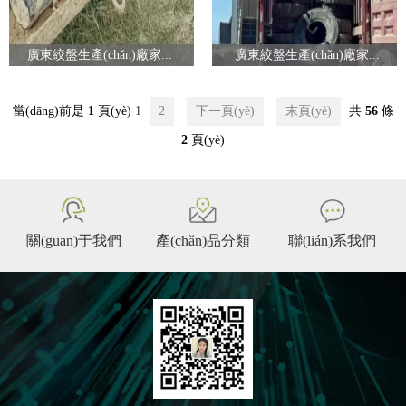
廣東絞盤生產(chǎn)廠家...
廣東絞盤生產(chǎn)廠家...
當(dāng)前是
1
頁(yè)
1
2
下一頁(yè)
末頁(yè)
共
56
條
2
頁(yè)
關(guān)于我們
產(chǎn)品分類
聯(lián)系我們