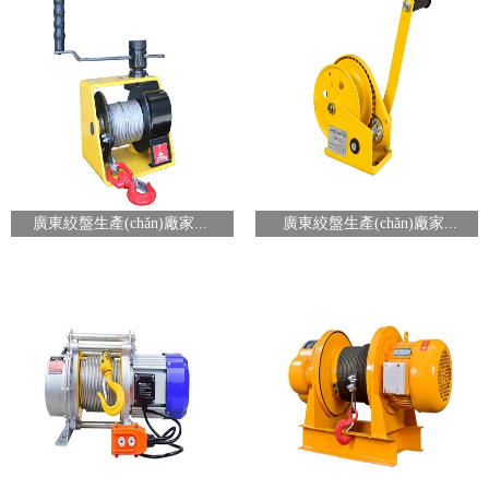
廣東絞盤生產(chǎn)廠家...
廣東絞盤生產(chǎn)廠家...