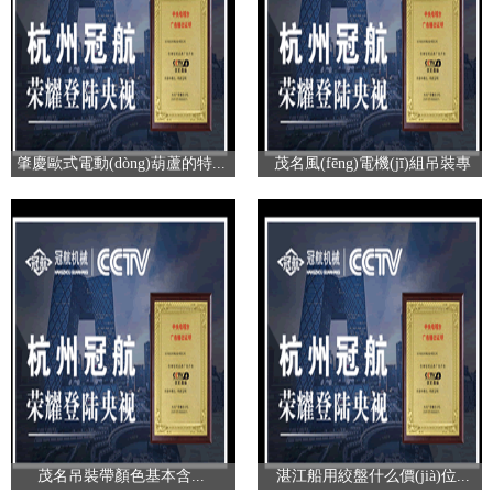
肇慶歐式電動(dòng)葫蘆的特...
茂名風(fēng)電機(jī)組吊裝專
用...
茂名吊裝帶顏色基本含...
湛江船用絞盤什么價(jià)位...