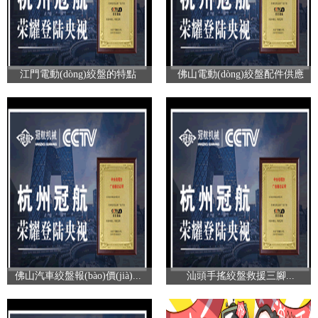
江門電動(dòng)絞盤的特點
佛山電動(dòng)絞盤配件供應
(diǎn)和...
(yīng)...
佛山汽車絞盤報(bào)價(jià)...
汕頭手搖絞盤救援三腳...