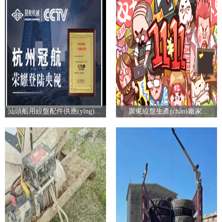
汕頭船用絞盤配件供應(yīng)...
廣東絞盤生產(chǎn)廠家...