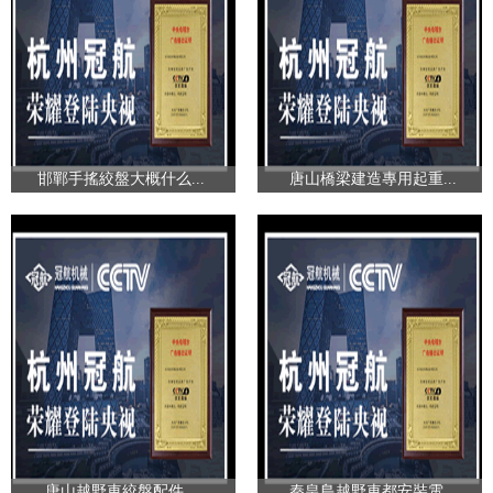
邯鄲手搖絞盤大概什么...
唐山橋梁建造專用起重...
唐山越野車絞盤配件...
秦皇島越野車都安裝電...