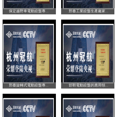
保定越野車電動絞盤專...
邢臺工業絞盤生產廠家...
邢臺旋轉式電動絞盤專...
邯鄲電動絞盤的應用領...