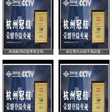
承德船用絞盤專業定制...
保定雙向自鎖手搖絞盤...