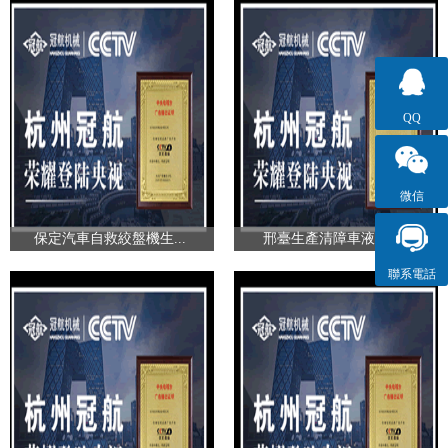
QQ
微信
保定汽車自救絞盤機生...
邢臺生產清障車液壓絞...
聯系電話