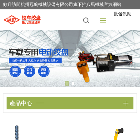
歡迎訪問杭州冠航機械設備有限公司旗下推八馬機械官方網站
批發供應
產品中心