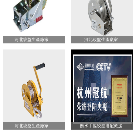
河北絞盤生產廠家...
河北絞盤生產廠家...
河北絞盤生產廠家...
衡水手搖絞盤搭配救援...