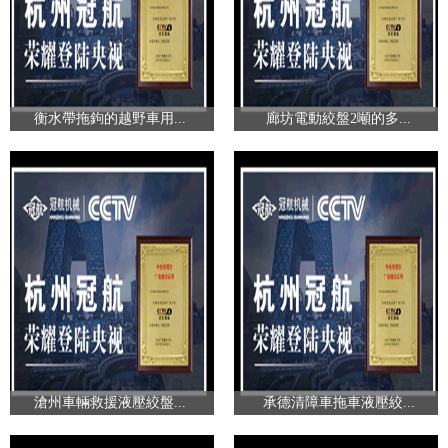
衡水帶拖鉤的越野車用...
廊坊電動絞盤2噸的多...
滄州車輛救援液壓絞盤...
承德清障車拖車液壓絞...