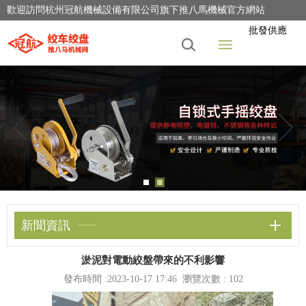
歡迎訪問杭州冠航機械設備有限公司旗下推八馬機械官方網站
批發供應
新聞資訊
淤泥對電動絞盤帶來的不利影響
發布時間 :2023-10-17 17:46 瀏覽次數 : 102